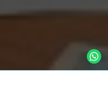
¿BUSCAS LA LICENCIA
DE PESCA SUBMARINA?
TUTORIAL AQUÍ →