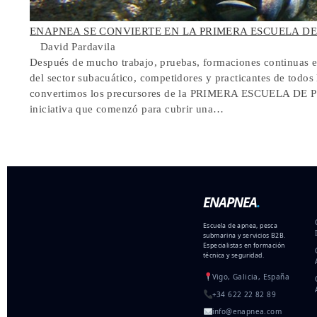
ENAPNEA SE CONVIERTE EN LA PRIMERA ESCUELA D
David Pardavila
Después de mucho trabajo, pruebas, formaciones continuas e i
del sector subacuático, competidores y practicantes de todos
convertimos los precursores de la PRIMERA ESCUELA D
iniciativa que comenzó para cubrir una…
ENAPNEA
.
Escuela de apnea, pesca
submarina y servicios B2B.
Especialistas en formación
técnica y seguridad.
Vigo, Galicia, España
+34 622 22 82 89
info@enapnea.com