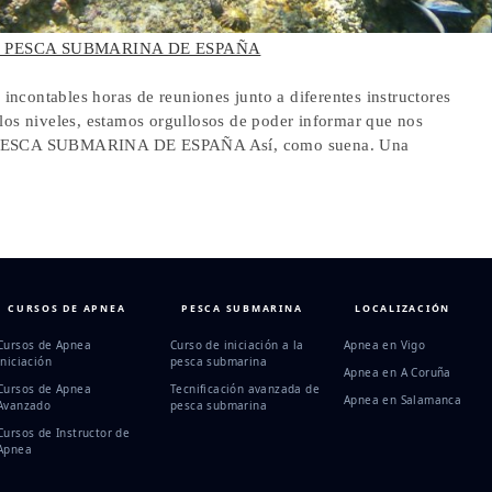
E PESCA SUBMARINA DE ESPAÑA
ncontables horas de reuniones junto a diferentes instructores
 los niveles, estamos orgullosos de poder informar que nos
E PESCA SUBMARINA DE ESPAÑA Así, como suena. Una
CURSOS DE APNEA
PESCA SUBMARINA
LOCALIZACIÓN
Cursos de Apnea
Curso de iniciación a la
Apnea en Vigo
Iniciación
pesca submarina
Apnea en A Coruña
Cursos de Apnea
Tecnificación avanzada de
Apnea en Salamanca
Avanzado
pesca submarina
Cursos de Instructor de
Apnea