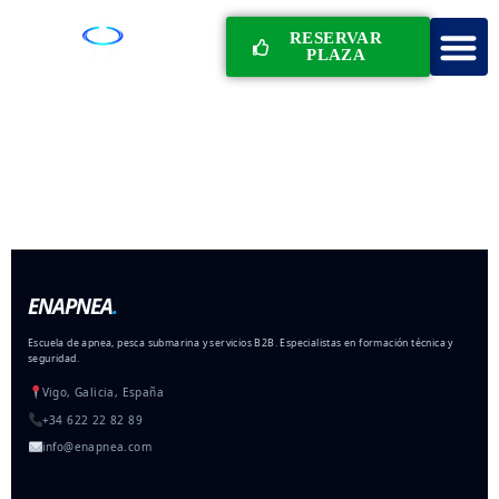
RESERVAR
PLAZA
ENAPNEA
.
Escuela de apnea, pesca submarina y servicios B2B. Especialistas en formación técnica y
seguridad.
Vigo, Galicia, España
+34 622 22 82 89
info@enapnea.com