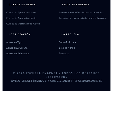
CURSOS DE APNEA
PESCA SUBMARINA
Cursos de Apnea Iniciación
Curso de iniciación a la pesca submarina
Cursos de Apnea Avanzado
Tecnificación avanzada de pesca submarina
Cursos de Instructor de Apnea
LOCALIZACIÓN
LA ESCUELA
Apnea en Vigo
Sobre EnApnea
Apnea en A Coruña
Blog de Apnea
Apnea en Salamanca
Contacto
© 2026 ESCUELA ENAPNEA - TODOS LOS DERECHOS
RESERVADOS
AVISO LEGAL
TÉRMINOS Y CONDICIONES
PRIVACIDAD
COOKIES